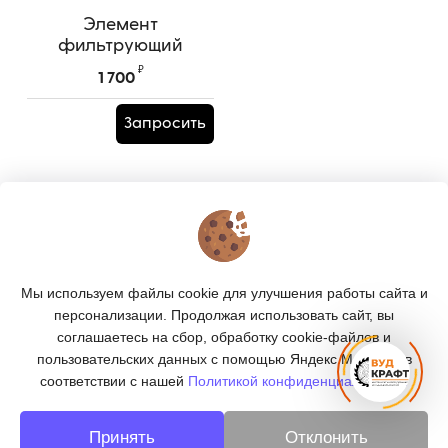
Элемент
фильтрующий
напорный к ОМТЛ
₽
1 700
(ПЛ)/ЛВ185 HYD 25-
50/115
Запросить
КОНТАКТЫ
О МАГАЗИНЕ
Мы используем файлы cookie для улучшения работы сайта и
КАТАЛОГ
персонализации. Продолжая использовать сайт, вы
соглашаетесь на сбор, обработку cookie-файлов и
ПОДПИСКА
пользовательских данных с помощью Яндекс.Метрика, в
соответствии с нашей
Политикой конфиденциальности.
МЫ В СОЦСЕТЯХ:
Принять
Отклонить