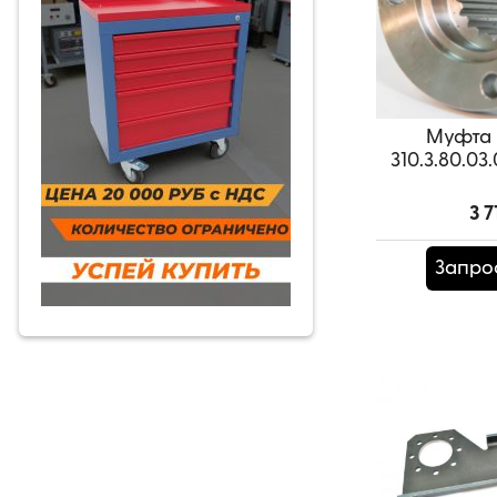
Муфта 
310.3.80.03
3 7
Запро