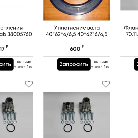
репления
Уплотнение вала
Флан
ab 38005760
40*62*6/6,5 40*62*6/6,5
70.1
₽
₽
17
600
наличие
наличие
сить
Запросить
уточняйте
уточняйте