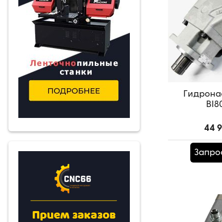
Гидрона
BI8
44 
Запро