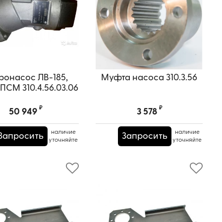
ронасос ЛВ-185,
Муфта насоса 310.3.56
СМ 310.4.56.03.06
₽
₽
50 949
3 578
наличие
наличие
Запросить
Запросить
уточняйте
уточняйте