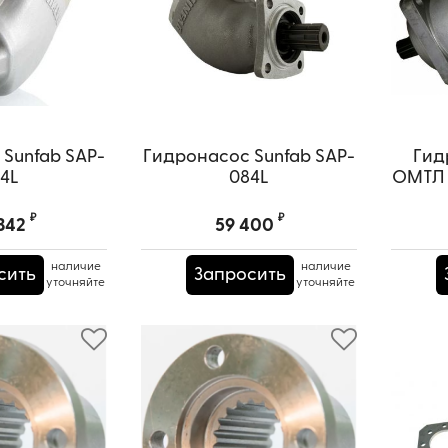
Sunfab SAP-
Гидронасос Sunfab SAP-
Гид
4L
084L
ОМТЛ П
₽
₽
342
59 400
наличие
наличие
сить
Запросить
уточняйте
уточняйте