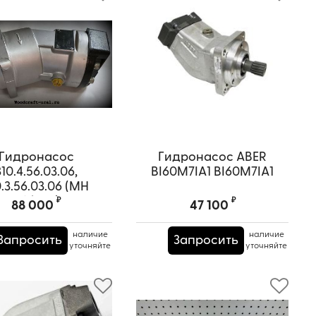
Гидронасос
Гидронасос ABER
310.4.56.03.06,
BI60M7IA1 BI60M7IA1
0.3.56.03.06 (МН
56/32.3)
₽
₽
88 000
47 100
наличие
наличие
Запросить
Запросить
уточняйте
уточняйте