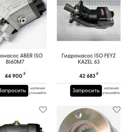
онасос ABER ISO
Гидронасос ISO FEYZ
BI60M7
KAZEL 63
₽
₽
44 900
42 683
наличие
наличие
Запросить
Запросить
уточняйте
уточняйте