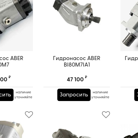
сос ABER
Гидронасос ABER
Гидр
0M7
BI80M7IA1
₽
₽
900
47 100
наличие
наличие
сить
Запросить
уточняйте
уточняйте