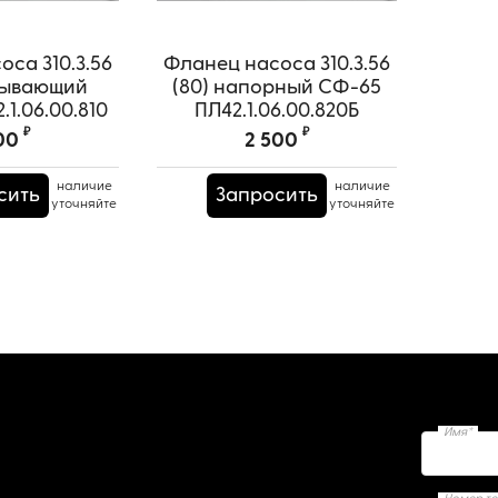
са 310.3.56
Фланец насоса 310.3.56
сывающий
(80) напорный СФ-65
1.06.00.810
ПЛ42.1.06.00.820Б
₽
₽
00
2 500
наличие
наличие
сить
Запросить
уточняйте
уточняйте
Имя*