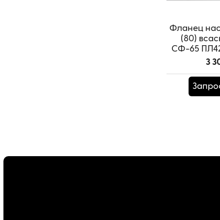
Фланец насо
(80) вса
СФ-65 ПЛ42.
3 3
Запро