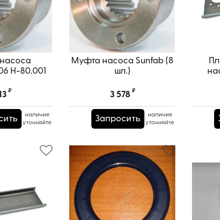
насоса
Муфта насоса Sunfab (8
Пл
.06 Н-80.001
шл.)
нас
₽
₽
13
3 578
наличие
наличие
сить
Запросить
уточняйте
уточняйте