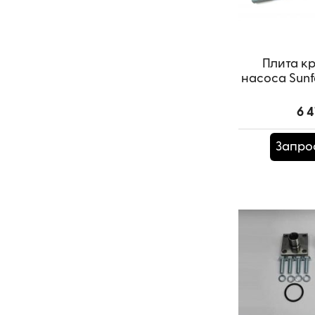
Плита к
насоса Sunf
6 4
Запро