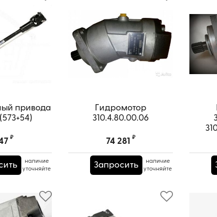
ный привода
Гидромотор
(573+54)
310.4.80.00.06
31
₽
₽
147
74 281
наличие
наличие
сить
Запросить
уточняйте
уточняйте