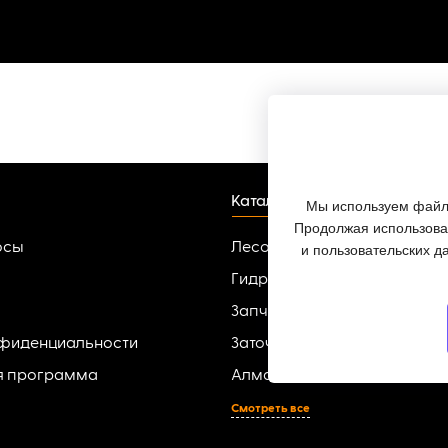
Каталог
Мы используем файлы
Продолжая использоват
осы
Лесопильное оборудовани
и пользовательских д
Гидроманипуляторы
Запчасти для гидроманипу
нфиденциальности
Заточные-разводные станк
я программа
Алмазный инструмент
Смотреть все