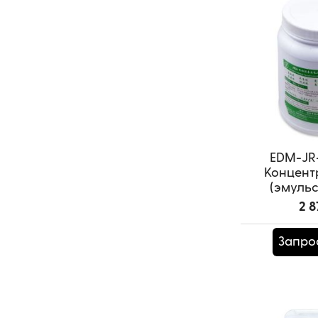
EDM-JR
Концент
(эмульси
Артикул:
EDM
2 8
Запро