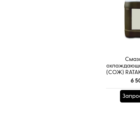
Смаз
охлаждающа
(СОЖ) RATAK 
6 5
Запро