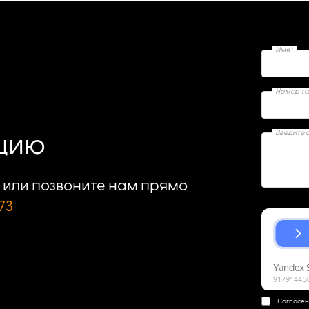
Имя*
Номер т
Введите 
ацию
или позвоните нам прямо
73
Согласен