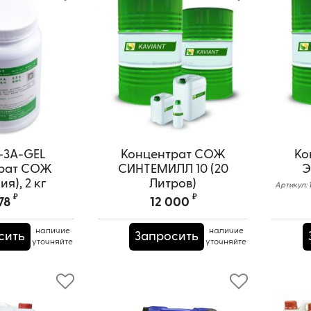
-3A-GEL
Концентрат СОЖ
Ко
рат СОЖ
СИНТЕМИЛЛ 10 (20
Э
я), 2 кг
Литров)
Артикул:
₽
₽
-JR-3A-GEL
78
12 000
наличие
наличие
сить
Запросить
уточняйте
уточняйте