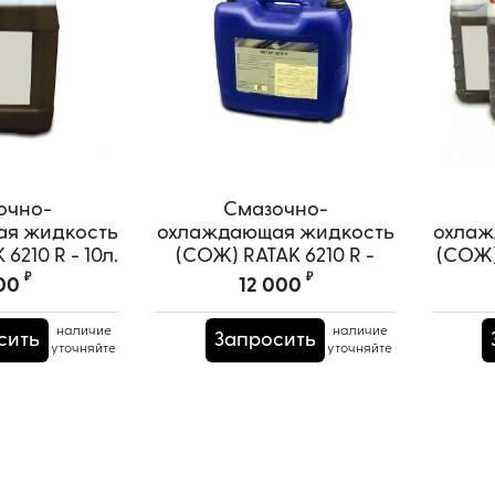
очно-
Смазочно-
я жидкость
охлаждающая жидкость
охлаж
6210 R - 10л.
(СОЖ) RATAK 6210 R -
(СОЖ) 
20л.
₽
₽
00
12 000
наличие
наличие
сить
Запросить
уточняйте
уточняйте