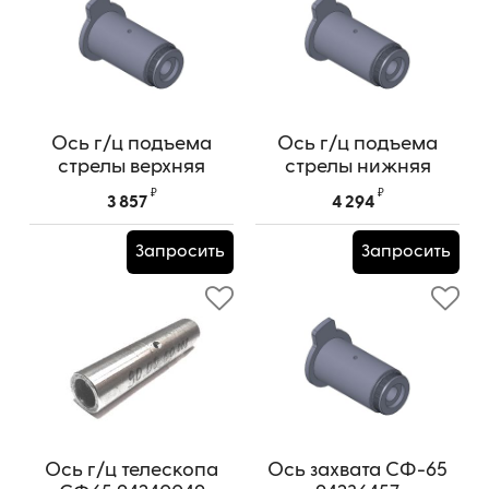
Ось г/ц подъема
Ось г/ц подъема
стрелы верхняя
стрелы нижняя
СФ-65 94268313
СФ-65 94268215
₽
₽
3 857
4 294
Запросить
Запросить
Ось г/ц телескопа
Ось захвата СФ-65