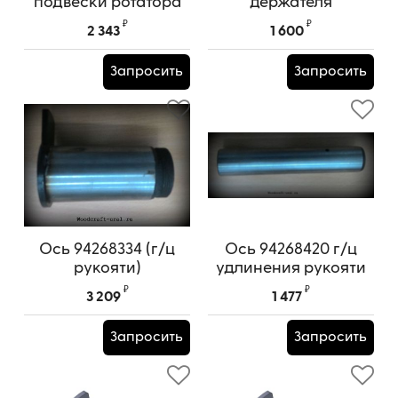
подвески ротатора
держателя
верхняя ф30)
аутригера)
₽
₽
2 343
1 600
Запросить
Запросить
Ось 94268334 (г/ц
Ось 94268420 г/ц
рукояти)
удлинения рукояти
(цапфа)
₽
₽
3 209
1 477
Запросить
Запросить