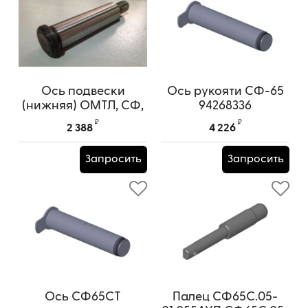
Ось подвески
Ось рукояти СФ-65
(нижняя) ОМТЛ, СФ,
94268336
ЛВ (со смазкой)
₽
₽
2 388
4 226
94256144
Запросить
Запросить
Ось СФ65СТ
Палец СФ65С.05-