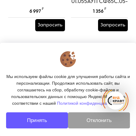
01.055АУП СФ65С.05-
01.055АУП
₽
₽
6 997
1 356
Запросить
Запросить
КОНТАКТЫ
О МАГАЗИНЕ
Мы используем файлы cookie для улучшения работы сайта и
КАТАЛОГ
персонализации. Продолжая использовать сайт, вы
соглашаетесь на сбор, обработку cookie-файлов и
ПОДПИСКА
пользовательских данных с помощью Яндекс.Метрика, в
соответствии с нашей
Политикой конфиденциальности.
МЫ В СОЦСЕТЯХ:
Принять
Отклонить
© 2026
«ВУДКРАФТ» - деревообработка в Москве