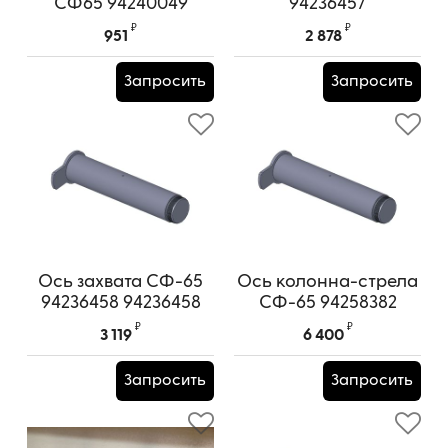
СФ65 94240049
94236457
₽
₽
951
2 878
Запросить
Запросить
Ось захвата СФ-65
Ось колонна-стрела
94236458 94236458
СФ-65 94258382
₽
₽
3 119
6 400
Запросить
Запросить