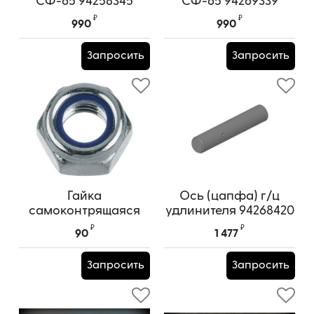
СФ-65 94258345
СФ-65 94269339
₽
₽
990
990
Запросить
Запросить
Гайка
Ось (цапфа) г/ц
самоконтрящаяся
удлинителя 94268420
М24
₽
₽
90
1 477
Запросить
Запросить