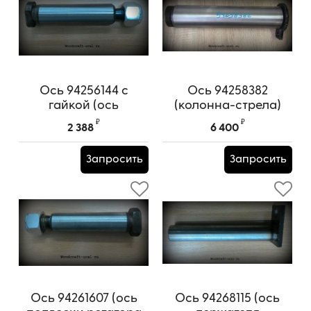
Ось 94256144 с
Ось 94258382
гайкой (ось
(колонна-стрела)
подвески ротатора
₽
₽
2 388
6 400
нижняя ф35)
Запросить
Запросить
Ось 94261607 (ось
Ось 94268115 (ось