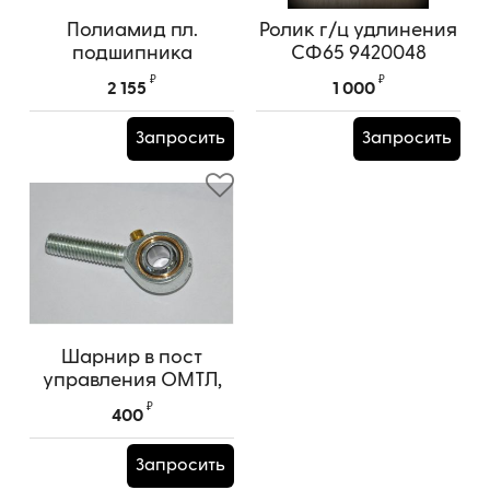
Полиамид пл.
Ролик г/ц удлинения
подшипника
СФ65 9420048
94240052 (Вкладыш
₽
₽
2 155
1 000
плоский)
Запросить
Запросить
Шарнир в пост
управления ОМТЛ,
СФ 94357539
₽
400
Запросить