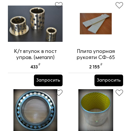
К/т втулок в пост
Плита упорная
управ. (металл)
рукояти СФ-65
СФ-65 (12 шт.) 161815
94240052
₽
₽
433
2 155
Запросить
Запросить