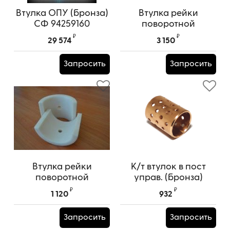
Втулка ОПУ (бронза)
Втулка рейки
СФ 94259160
поворотной
(основание) 256*235
(биметалл) СФ-65
₽
₽
29 574
3 150
94261718
Запросить
Запросить
Втулка рейки
К/т втулок в пост
поворотной
управ. (бронза)
(пластик) СФ-65
СФ-65 (12 шт.) 161815
₽
₽
1 120
932
94261718
Запросить
Запросить