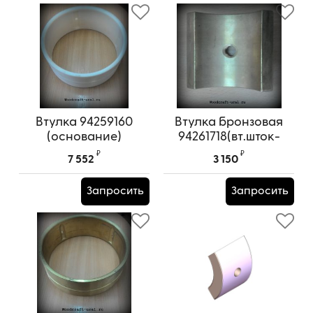
Втулка 94259160
Втулка бронзовая
(основание)
94261718(вт.шток-
рейки)
₽
₽
7 552
3 150
Запросить
Запросить