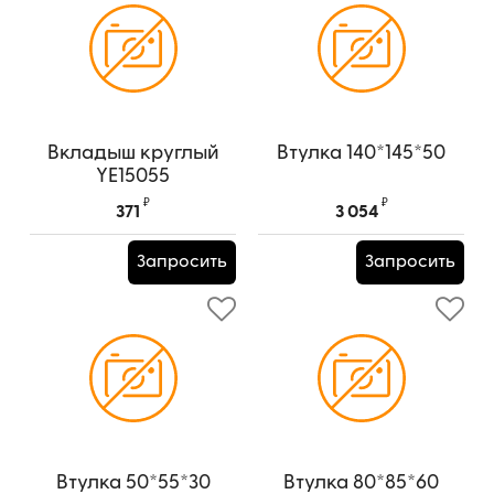
Вкладыш круглый
Втулка 140*145*50
YE15055
Артикул:
YE15055
₽
₽
371
3 054
Запросить
Запросить
Втулка 50*55*30
Втулка 80*85*60