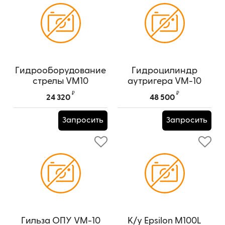
Гидрооборудование
Гидроцилиндр
стрелы VM10
аутригера VM-10
PM_BL002
шток 70мм E01015
₽
₽
24 320
48 500
Артикул:
PM_BL002
Артикул:
E01015
Запросить
Запросить
Гильза ОПУ VM-10
К/у Epsilon M100L