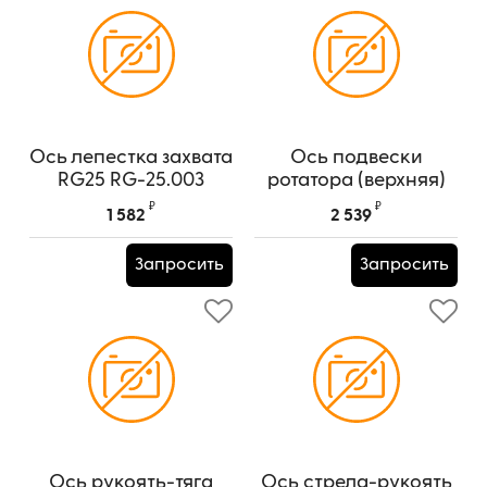
Ось лепестка захвата
Ось подвески
RG25 RG-25.003
ротатора (верхняя)
VM10
Артикул:
RG-25.003
₽
₽
1 582
2 539
Артикул:
YPM_E10004
Запросить
Запросить
Ось рукоять-тяга
Ось стрела-рукоять