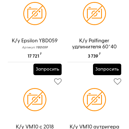
К/у Epsilon YBD059
К/у Palfinger
удлинителя 60*40
Артикул:
YBD059
TD528
₽
₽
17 721
3 739
Артикул:
TD528
Запросить
Запросить
К/у VM10 c 2018
К/у VM10 аутригера