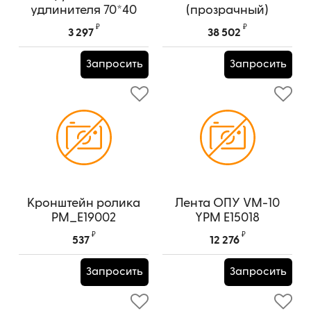
удлинителя 70*40
(прозрачный)
YPM_BD184
₽
₽
3 297
38 502
Артикул:
YPM_BD184
Запросить
Запросить
Кронштейн ролика
Лента ОПУ VM-10
PM_E19002
YPM E15018
Артикул:
PM_E19002
Артикул:
E15018
₽
₽
537
12 276
Запросить
Запросить