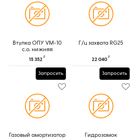
Втулка ОПУ VM-10
Г/ц захвата RG25
c.о. нижняя
₽
₽
15 352
22 040
Запросить
Запросить
Газовый амортизатор
Гидрозамок