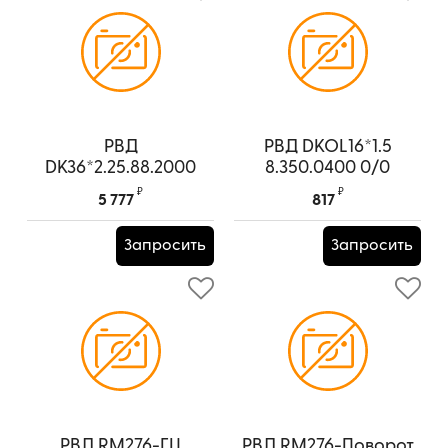
РВД
РВД DKOL16*1.5
DK36*2.25.88.2000
8.350.0400 0/0
0/90
₽
₽
5 777
817
Запросить
Запросить
РВД RM276-ГЦ
РВД RM276-Поворот