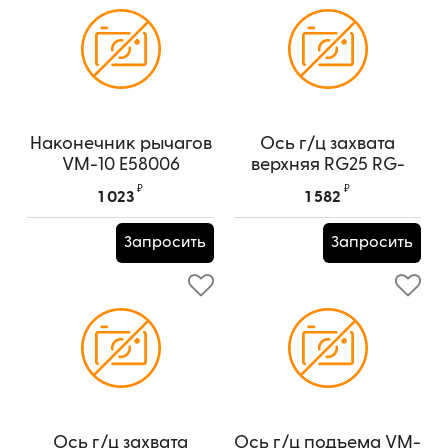
Наконечник рычагов
Ось г/ц захвата
VM-10 E58006
верхняя RG25 RG-
25.002
Артикул:
E58006
₽
₽
1 023
1 582
Артикул:
RG-25.002
Запросить
Запросить
Ось г/ц захвата
Ось г/ц подъема VM-