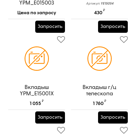
YPM_E015003
Артикул:
YE15054
₽
Цена по запросу
430
Запросить
Запросить
Вкладыш
Вкладыш г/ц
YPM_E15001X
телескопа
YPM_E15008
Артикул:
YPM_E15001X
₽
₽
1 055
1 760
Артикул:
YPM_E15008
Запросить
Запросить