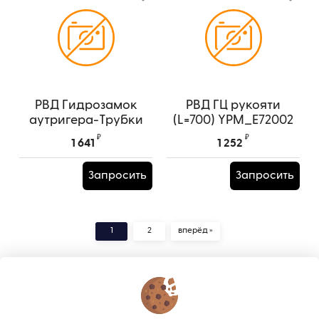
РВД Гидрозамок
РВД ГЦ рукояти
аутригера-Трубки
(L=700) YPM_E72002
(L=1300 К19ш/К22г)
Артикул:
YPM_E72002
₽
₽
1 641
1 252
YPM_E72007
Артикул:
YPM_E72007
Запросить
Запросить
1
2
вперёд »
КОНТАКТЫ
О МАГАЗИНЕ