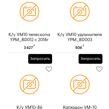
К/у VM10 телескопа
К/у VM10 удлинителя
YPM_BD012 c 2018г
YPM_BD003
Артикул:
YPM_BD012
Артикул:
YPM_BD003
₽
₽
3 627
506
Запросить
Запросить
К/у VM10-86
Капюшон VM-10