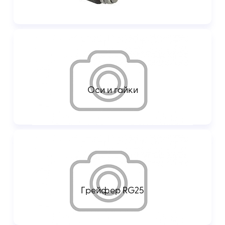
Оси и гайки
Грейфер RG25