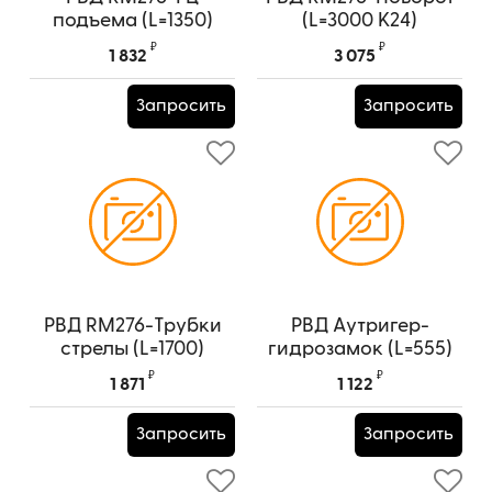
подъема (L=1350)
(L=3000 К24)
YPM_E72012
YPM_E72009
₽
₽
1 832
3 075
Артикул:
YPM_E72012
Артикул:
YPM_E72009
Запросить
Запросить
РВД RM276-Трубки
РВД Аутригер-
стрелы (L=1700)
гидрозамок (L=555)
YPM_E72010
YPM_E72004
₽
₽
1 871
1 122
Артикул:
YPM_E72010
Артикул:
YPM_E72004
Запросить
Запросить