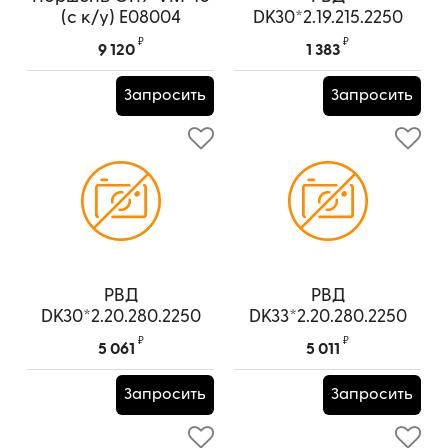
(с к/у) E08004
DK30*2.19.215.2250
0/90
Артикул:
E08004
₽
₽
9 120
1 383
Запросить
Запросить
РВД
РВД
DK30*2.20.280.2250
DK33*2.20.280.2250
0/90
0/90
₽
₽
5 061
5 011
Запросить
Запросить