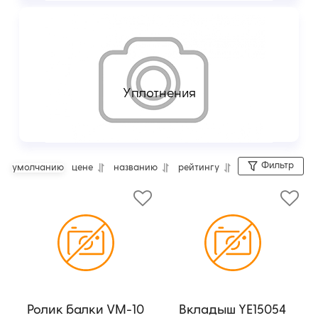
Уплотнения
Фильтр
умолчанию
цене
названию
рейтингу
Ролик балки VM-10
Вкладыш YE15054