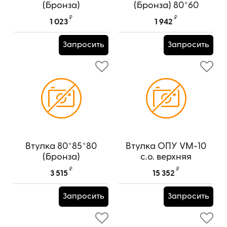
(бронза)
(бронза) 80*60
Артикул:
80*60
₽
₽
1 023
1 942
Запросить
Запросить
Втулка 80*85*80
Втулка ОПУ VM-10
(бронза)
c.о. верхняя
₽
₽
3 515
15 352
Запросить
Запросить