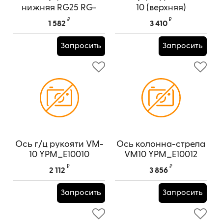
нижняя RG25 RG-
10 (верхняя)
25.004
YPM_E10011
₽
₽
1 582
3 410
Артикул:
RG-25.004
Артикул:
YPM_E10011
Запросить
Запросить
Ось г/ц рукояти VM-
Ось колонна-стрела
10 YPM_E10010
VM10 YPM_E10012
Артикул:
YPM_E10010
Артикул:
YPM_E10012
₽
₽
2 112
3 856
Запросить
Запросить