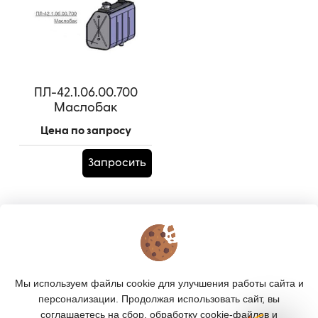
ПЛ-42.1.06.00.700
Маслобак
Артикул:
ПЛ-42.1.06.00.700
Цена по запросу
Запросить
КОНТАКТЫ
О МАГАЗИНЕ
Мы используем файлы cookie для улучшения работы сайта и
КАТАЛОГ
персонализации. Продолжая использовать сайт, вы
соглашаетесь на сбор, обработку cookie-файлов и