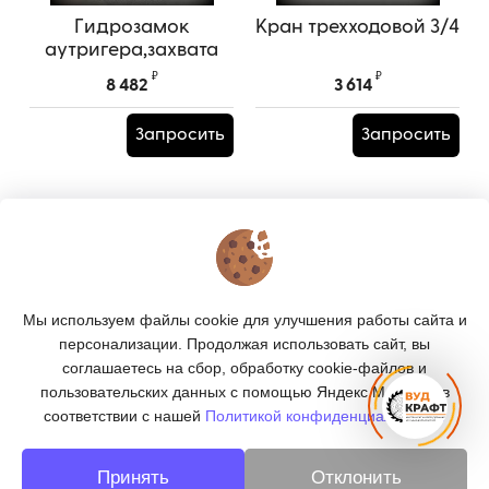
Гидрозамок
Кран трехходовой 3/4
аутригера,захвата
с.о. ОМТЛ VPSE025
₽
₽
8 482
3 614
Запросить
Запросить
КОНТАКТЫ
О МАГАЗИНЕ
Мы используем файлы cookie для улучшения работы сайта и
КАТАЛОГ
персонализации. Продолжая использовать сайт, вы
соглашаетесь на сбор, обработку cookie-файлов и
ПОДПИСКА
пользовательских данных с помощью Яндекс.Метрика, в
соответствии с нашей
Политикой конфиденциальности.
МЫ В СОЦСЕТЯХ:
Принять
Отклонить