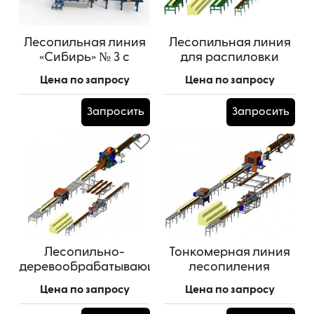
Лесопильная линия
Лесопильная линия
«Сибирь» № 3 с
для распиловки
возвратом
среднего леса
Цена по запросу
Цена по запросу
необрезной доски
Запросить
Запросить
Лесопильно-
Тонкомерная линия
деревообрабатывающий
лесопиления
комплекс
(Комплектация №1)
Цена по запросу
Цена по запросу