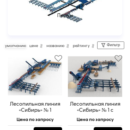
Перун
Фильтр
умолчанию
цене
названию
рейтингу
Лесопильная линия
Лесопильная линия
«Сибирь» № 1
«Сибирь» № 1 с
базовый вариант
возвратом
Цена по запросу
Цена по запросу
необрезной доски