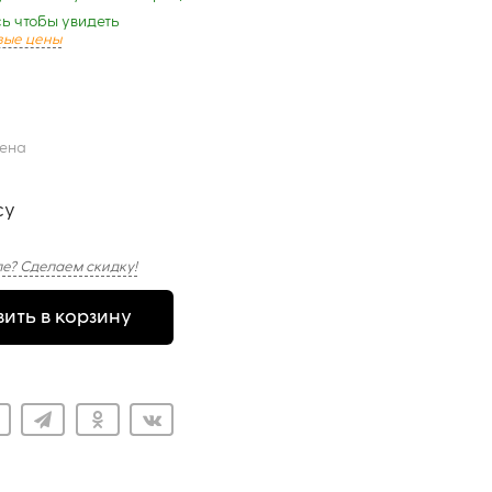
ь чтобы увидеть
вые цены
цена
су
е? Сделаем скидку!
ить в корзину