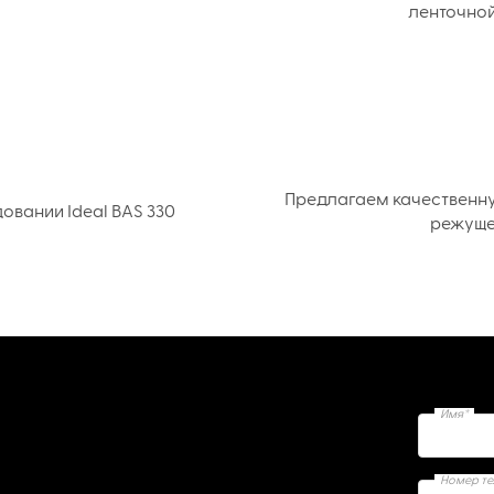
ленточной
Предлагаем качественн
вании Ideal BAS 330
режуще
Имя*
Номер т