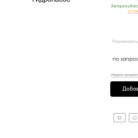
Авторизуйтес
опто
Розничная 
по запро
Нашли дешевл
Добав