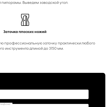
 пилорамы. Выведем заводской угол.
Заточка плоских ножей
ую профессиональную заточку практически любого
го инструмента длиной до 3150 мм.
елефона*