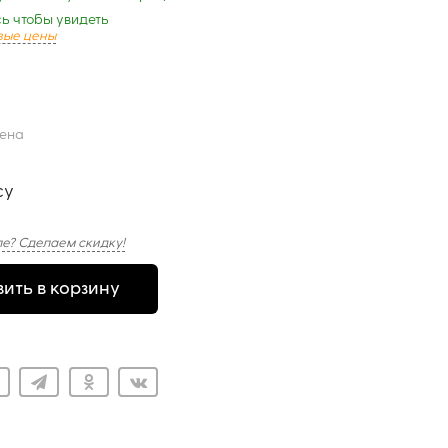
ь чтобы увидеть
вые цены
цена
су
е? Сделаем скидку!
ить в корзину