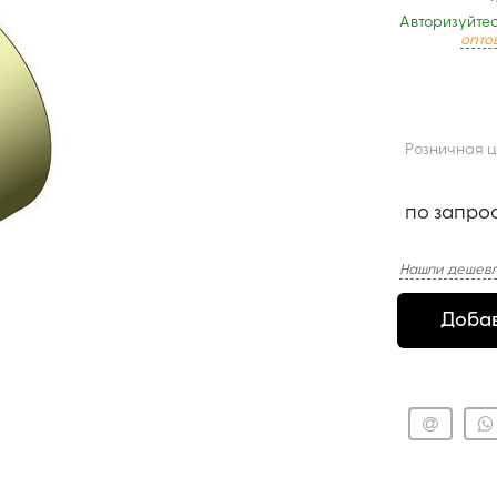
Авторизуйтес
опто
Розничная 
по запро
Нашли дешевл
Добав