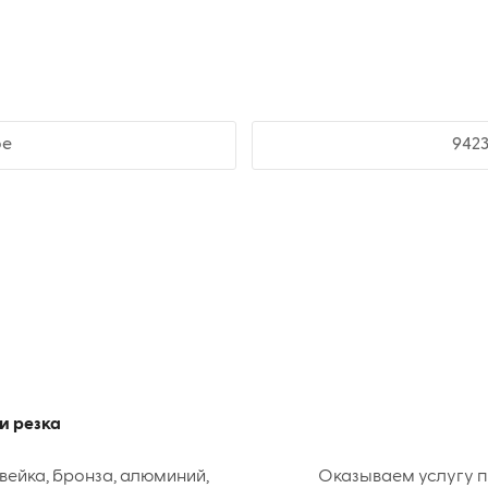
ое
942
и резка
вейка, бронза, алюминий,
Оказываем услугу п