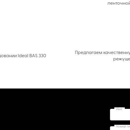
ленточной
Предлагаем качественн
вании Ideal BAS 330
режуще
Имя*
Номер т