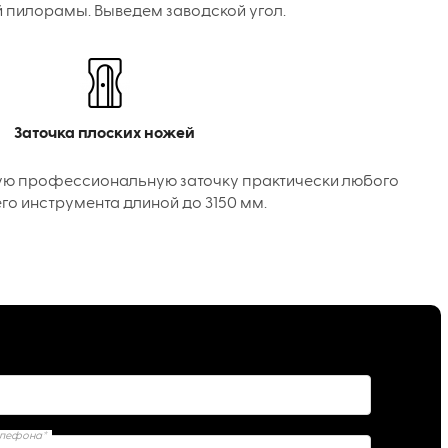
 пилорамы. Выведем заводской угол.
Заточка плоских ножей
ую профессиональную заточку практически любого
го инструмента длиной до 3150 мм.
елефона*