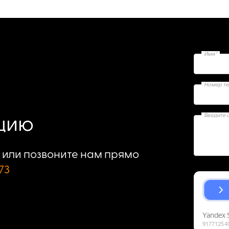
Имя*
Номер т
Введите 
ацию
или позвоните нам прямо
73