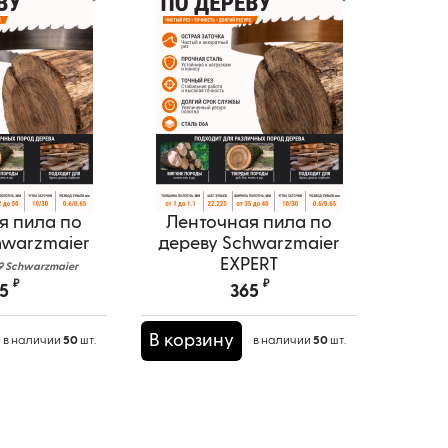
я пила по
Ленточная пила по
hwarzmaier
дереву Schwarzmaier
EXPERT
9 Schwarzmaier
₽
₽
Артикул:
35x1.0S EXPERT
5
365
В корзину
в наличии
50
шт.
в наличии
50
шт.