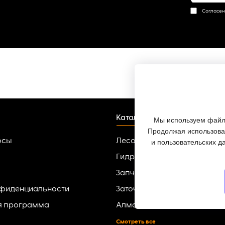
Согласен
Каталог
Мы используем файлы
Продолжая использоват
осы
Лесопильное оборудовани
и пользовательских д
Гидроманипуляторы
Запчасти для гидроманипу
нфиденциальности
Заточные-разводные станк
я программа
Алмазный инструмент
Смотреть все