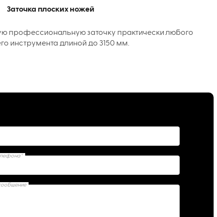
Заточка плоских ножей
ую профессиональную заточку практически любого
го инструмента длиной до 3150 мм.
елефона*
сообщение