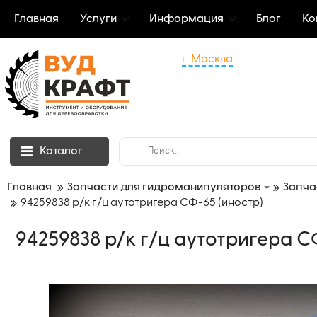
Главная
Услуги
Информация
Блог
Ко
г. Москва
Каталог
Главная
Запчасти для гидроманипуляторов
Запча
94259838 р/к г/ц аутотригера СФ-65 (иностр)
94259838 р/к г/ц аутотригера С