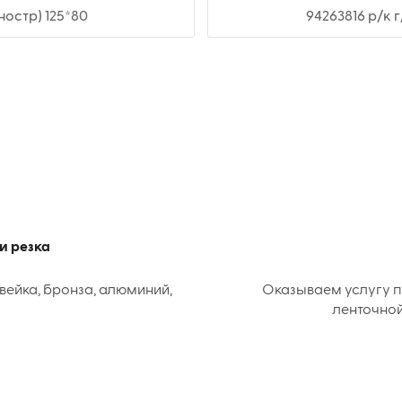
ностр) 125*80
94263816 р/к 
и резка
вейка, бронза, алюминий,
Оказываем услугу п
ленточной