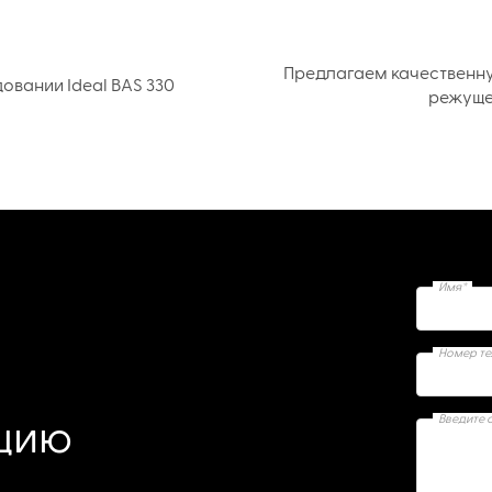
Предлагаем качественн
вании Ideal BAS 330
режуще
Имя*
Номер т
Введите 
ацию