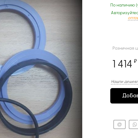
По наличию (
Авторизуйтес
опто
Розничная 
1 414
₽
Нашли дешевл
Добав