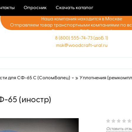
нтакты
Опросник
Скачать каталог
Наша компания находится в Москве
Отправляем товар транспортными компаниями по в
Доставка до ТК бесплатно!
8 (800) 555-74-73 (доб. 1)
msk@woodcraft-ural.ru
сти для СФ-65 С (Соломбалец)
Уплотнения (ремкомпл
Ф-65 (иностр)
Оставить отз