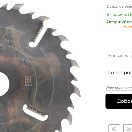
Оставить отз
По наличию (
Авторизуйтес
опто
Розничная 
по запро
Нашли дешевл
Добав