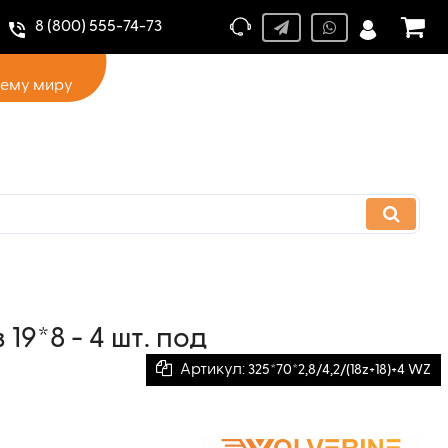
8 (800) 555-74-73
сему миру
19*8 - 4 шт. под
Артикул:
325*70*2,8/4,2/(18z+18)+4 WZ