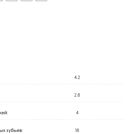
4.2
2.8
жей:
4
х зубьев:
18