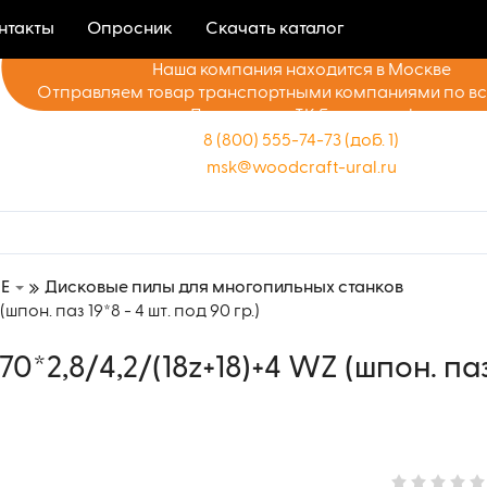
нтакты
Опросник
Скачать каталог
Наша компания находится в Москве
Отправляем товар транспортными компаниями по в
Доставка до ТК бесплатно!
8 (800) 555-74-73 (доб. 1)
msk@woodcraft-ural.ru
E
Дисковые пилы для многопильных станков
он. паз 19*8 - 4 шт. под 90 гр.)
2,8/4,2/(18z+18)+4 WZ (шпон. паз 