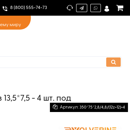
8 (800) 555-74-73
сему миру
3,5*7,5 - 4 шт. под
Артикул:
350*75*2,8/4,8/(12z+12)+4