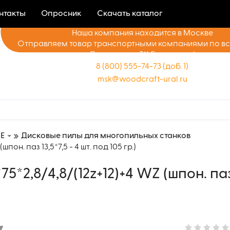
нтакты
Опросник
Скачать каталог
Наша компания находится в Москве
Отправляем товар транспортными компаниями по в
Доставка до ТК бесплатно!
8 (800) 555-74-73 (доб. 1)
msk@woodcraft-ural.ru
E
Дисковые пилы для многопильных станков
он. паз 13,5*7,5 - 4 шт. под 105 гр.)
2,8/4,8/(12z+12)+4 WZ (шпон. паз 1