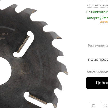
Оставить отз
По наличию (
Авторизуйтес
опто
Розничная 
по запро
Нашли дешевл
Добав