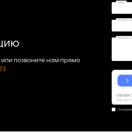
Имя*
Номер т
Введите 
ацию
или позвоните нам прямо
73
Согласен