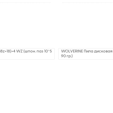
8z+18)+4 WZ (шпон. паз 10*5
WOLVERINE Пила дисковая 32
90 гр.)