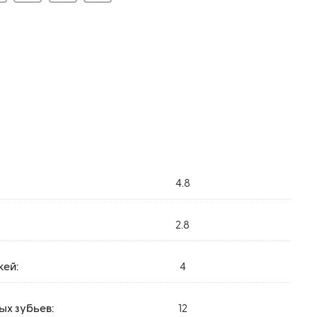
4.8
2.8
жей:
4
х зубьев:
12