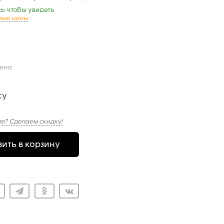
ь чтобы увидеть
вые цены
цена
су
е? Сделаем скидку!
ить в корзину