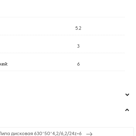
5.2
3
жей:
6
ила дисковая 630*50*4,2/6,2/24z+6