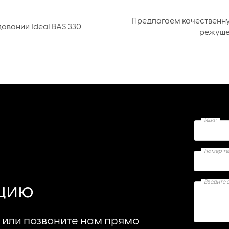
Предлагаем качественн
вании Ideal BAS 330
режуще
Имя*
Номер т
Введите 
ацию
или позвоните нам прямо