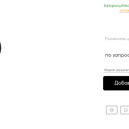
Авторизуйтес
опто
Розничная 
по запро
Нашли дешевл
Добав