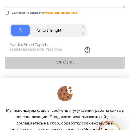
Согласен на обработку
персональных данных
ОТПРАВИТЬ
КОНТАКТЫ
О МАГАЗИНЕ
Мы используем файлы cookie для улучшения работы сайта и
КАТАЛОГ
персонализации. Продолжая использовать сайт, вы
соглашаетесь на сбор, обработку cookie-файлов и
ПОДПИСКА
пользовательских данных с помощью Яндекс.Метрика, в