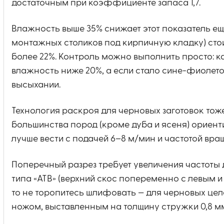
достаточным при коэффициенте запаса 1,7.
Влажность выше 35% снижает этот показатель ещё
монтажных столиков под кирпичную кладку) сто
более 22%. Контроль можно выполнить просто: ка
влажность ниже 20%, а если стало сине-фиолето
высыхании.
Технология раскроя для черновых заготовок тоже
большинства пород (кроме дуба и ясеня) ориен
лучше вести с подачей 6–8 м/мин и частотой вр
Поперечный разрез требует увеличения частоты
типа «ATB» (верхний скос попеременно с левым и
то не торопитесь шлифовать — для черновых це
ножом, выставленным на толщину стружки 0,8 м