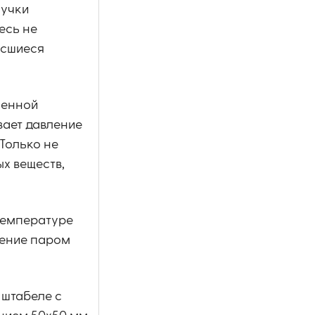
сучки
есь не
осшиеся
менной
вает давление
 Только не
х веществ,
температуре
нение паром
 штабеле с