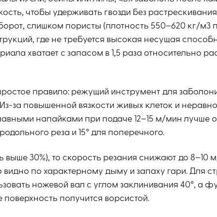
ость, чтобы удерживать гвозди без растрескивания.
орот, слишком пористы (плотность 550–620 кг/м3 
трукций, где не требуется высокая несущая способн
иала хватает с запасом в 1,5 раза относительно ра
 простое правило: режущий инструмент для заболон
 Из-за повышенной вязкости живых клеток и неравн
лавными напайками при подаче 12–15 м/мин лучше 
родольного реза и 15° для поперечного.
 выше 30%), то скорость резания снижают до 8–10 м
 видно по характерному дыму и запаху гари. Для с
зовать ножевой вал с углом заклинивания 40°, а 
че поверхность получится ворсистой.