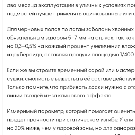
два месяца эксплуатации в уличных условиях по
подмостей лучше применять оцинкованные или
Для черновых полов по лагам заболонь хвойных
обязательным зазором 5–7 мм на стыках, так к
на 0,3–0,5% на каждый процент увеличения вла
из рубероида, оставляя продухи площадью 1/400 
Если же вы строите временный сарай или мастер
сушки: смолистые вещества в её составе действу
Только помните, что прибивать доски нужно с от
линии гвоздей из-за клинового эффекта.
Измеримый параметр, который помогает оценить 
предел прочности при статическом изгибе. У ел
на 20% ниже, чем у ядровой зоны, но для однора