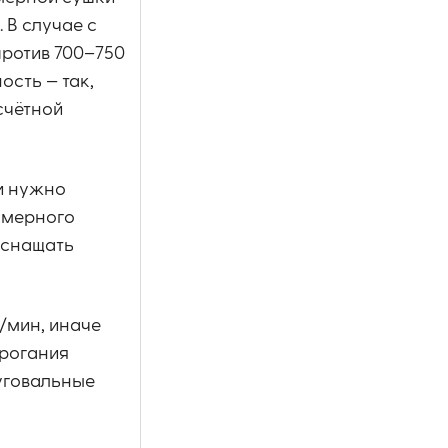
 В случае с
против 700–750
ость — так,
счётной
и нужно
омерного
оснащать
/мин, иначе
трогания
фуговальные