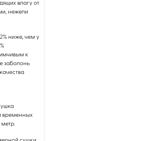
дящих влагу от
ми, нежели
2% ниже, чем у
0%
иимчивым к
е заболонь
 качества
сушка
ии временных
 метр.
амерной сушки