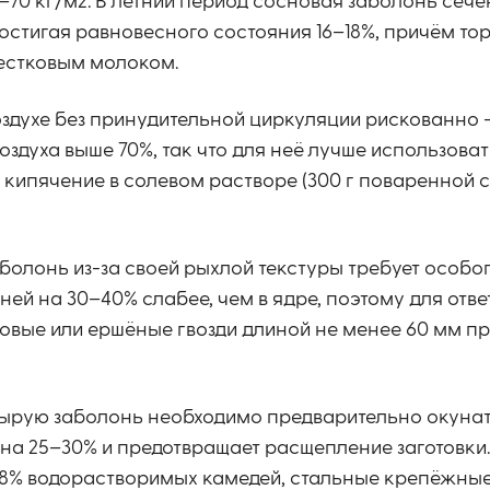
–70 кг/м2. В летний период сосновая заболонь сеч
 достигая равновесного состояния 16–18%, причём то
естковым молоком.
оздухе без принудительной циркуляции рискованно 
здуха выше 70%, так что для неё лучше использоват
ипячение в солевом растворе (300 г поваренной со
аболонь из-за своей рыхлой текстуры требует особог
ей на 30–40% слабее, чем в ядре, поэтому для отв
овые или ершёные гвозди длиной не менее 60 мм п
сырую заболонь необходимо предварительно окуна
на 25–30% и предотвращает расщепление заготовки.
 8% водорастворимых камедей, стальные крепёжные