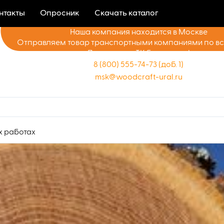
нтакты
Опросник
Скачать каталог
Наша компания находится в Москве
Отправляем товар транспортными компаниями по в
Доставка до ТК бесплатно!
8 (800) 555-74-73 (доб. 1)
msk@woodcraft-ural.ru
х работах