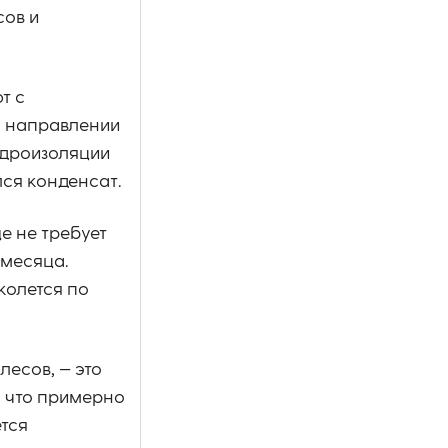
сов и
т с
м направлении
идроизоляции
лся конденсат.
е не требует
 месяца.
колется по
есов, — это
, что примерно
ется