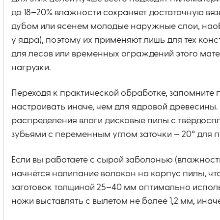
до 18–20% влажности сохраняет достаточную вязк
дубом или ясенем молодые наружные слои, наоб
у ядра), поэтому их применяют лишь для тех конс
для лесов или временных ограждений этого матер
нагрузки.
Переходя к практической обработке, запомните
настраивать иначе, чем для ядровой древесины.
распределения влаги дисковые пилы с твёрдосп
зубьями с переменным углом заточки — 20° для п
Если вы работаете с сырой заболонью (влажность
начнётся налипание волокон на корпус пилы, что
заготовок толщиной 25–40 мм оптимально исполь
ножи выставлять с вылетом не более 1,2 мм, ина