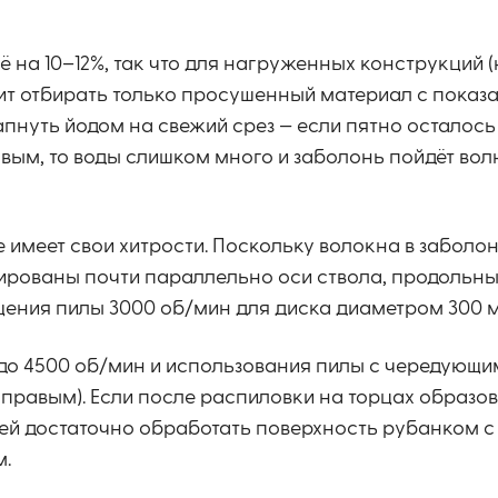
 на 10–12%, так что для нагруженных конструкций 
ит отбирать только просушенный материал с показ
пнуть йодом на свежий срез — если пятно осталось
вым, то воды слишком много и заболонь пойдёт во
 имеет свои хитрости. Поскольку волокна в заболон
тированы почти параллельно оси ствола, продольн
ащения пилы 3000 об/мин для диска диаметром 300 
 до 4500 об/мин и использования пилы с чередующи
 правым). Если после распиловки на торцах образо
лей достаточно обработать поверхность рубанком 
м.