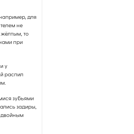
(например, для
ателем не
 жёлтым, то
лнами при
и у
ый распил
мм.
мися зубьями
вались задиры,
с двойным