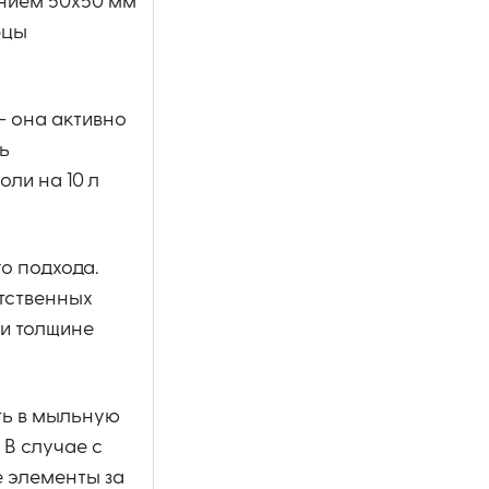
ением 50х50 мм
рцы
— она активно
ь
ли на 10 л
о подхода.
етственных
ри толщине
ть в мыльную
 В случае с
 элементы за