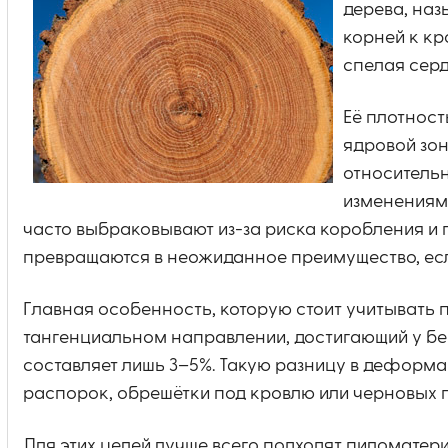
дерева, наз
корней к кр
спелая сер
Её плотност
ядровой зон
относительн
изменениям 
часто выбраковывают из-за риска коробления и 
превращаются в неожиданное преимущество, если
Главная особенность, которую стоит учитывать п
тангенциальном направлении, достигающий у бер
составляет лишь 3–5%. Такую разницу в деформа
распорок, обрешётки под кровлю или черновых по
Для этих целей лучше всего подходят пиломатери