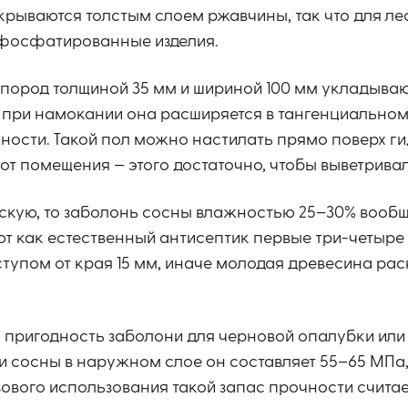
крываются толстым слоем ржавчины, так что для ле
 фосфатированные изделия.
 пород толщиной 35 мм и шириной 100 мм укладываю
ак при намокании она расширяется в тангенциально
жности. Такой пол можно настилать прямо поверх г
от помещения — этого достаточно, чтобы выветрива
скую, то заболонь сосны влажностью 25–30% вообщ
ют как естественный антисептик первые три-четыре
ступом от края 15 мм, иначе молодая древесина рас
пригодность заболони для черновой опалубки или л
и и сосны в наружном слое он составляет 55–65 МПа
зового использования такой запас прочности счита