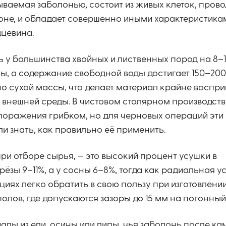
ываемая заболонью, состоит из живых клеток, прово
оне, и обладает совершенно иными характеристика
дцевина.
ь у большинства хвойных и лиственных пород на 8–1
ы, а содержание свободной воды достигает 150–20
о сухой массы, что делает материал крайне воспр
внешней среды. В чистовом столярном производств
поражения грибком, но для черновых операций эти
 знать, как правильно её применить.
ри отборе сырья, — это высокий процент усушки в
ёзы 9–11%, а у сосны 6–8%, тогда как радиальная у
циях легко обратить в свою пользу при изготовлен
лов, где допускаются зазоры до 15 мм на погонный
алы из ели, осины или липы, чья заболонь после к