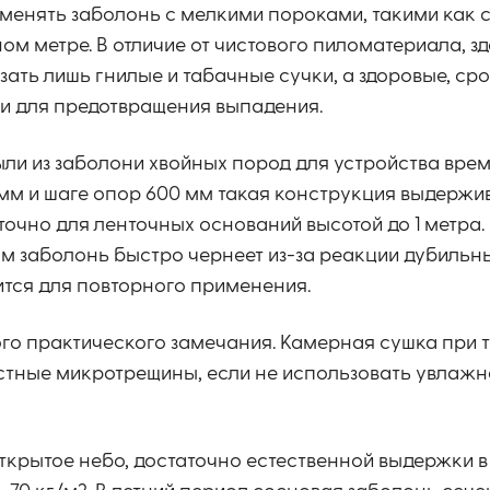
менять заболонь с мелкими пороками, такими как 
ом метре. В отличие от чистового пиломатериала, зд
зать лишь гнилые и табачные сучки, а здоровые, ср
ми для предотвращения выпадения.
ли из заболони хвойных пород для устройства вре
мм и шаге опор 600 мм такая конструкция выдержи
точно для ленточных оснований высотой до 1 метра.
ом заболонь быстро чернеет из-за реакции дубильны
ится для повторного применения.
ого практического замечания. Камерная сушка при 
остные микротрещины, если не использовать увлаж
ткрытое небо, достаточно естественной выдержки в