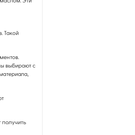
 маслом. Эти
. Такой
ментов.
ны выбирают с
 материала,
ют
т получить