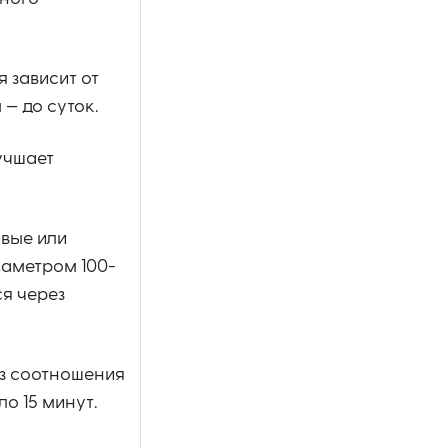
 зависит от
— до суток.
учшает
овые или
иаметром 100-
ся через
из соотношения
о 15 минут.