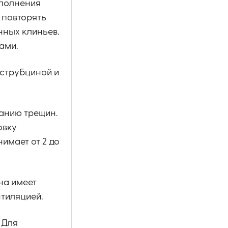
ыполнения
 повторять
нных клиньев.
ами.
 струбциной и
ванию трещин.
овку
имает от 2 до
на имеет
тиляцией.
 Для