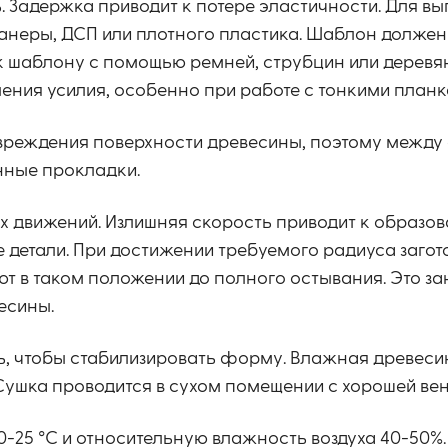
ь. Задержка приводит к потере эластичности. Для в
фанеры, ДСП или плотного пластика. Шаблон должен
к шаблону с помощью ремней, струбцин или деревя
ния усилия, особенно при работе с тонкими планк
вреждения поверхности древесины, поэтому между
нные прокладки.
х движений. Излишняя скорость приводит к образо
детали. При достижении требуемого радиуса загот
т в таком положении до полного остывания. Это зан
есины.
ь, чтобы стабилизировать форму. Влажная древеси
Сушка проводится в сухом помещении с хорошей вен
-25 °C и относительную влажность воздуха 40-50%.