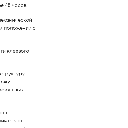
е 48 часов.
механической
ом положении с
ти клеевого
 структуру
овку
небольших
ют с
применяют