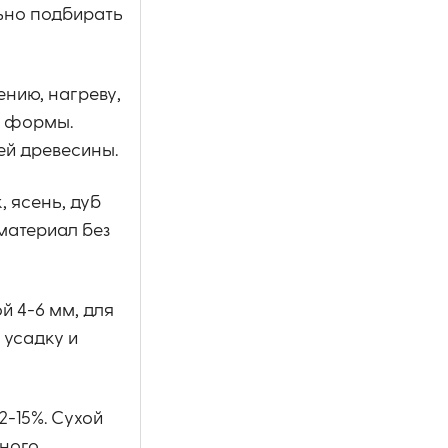
ьно подбирать
ению, нагреву,
и формы.
ей древесины.
 ясень, дуб
материал без
й 4-6 мм, для
 усадку и
2-15%. Сухой
нного