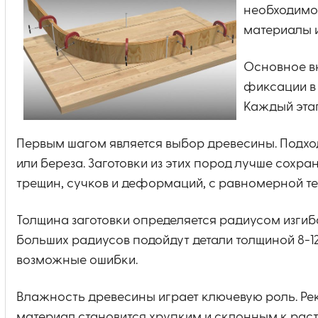
необходимо
материалы 
Основное вн
фиксации в
Каждый этап
Первым шагом является выбор древесины. Подход
или береза. Заготовки из этих пород лучше сох
трещин, сучков и деформаций, с равномерной те
Толщина заготовки определяется радиусом изгиба
больших радиусов подойдут детали толщиной 8-12
возможные ошибки.
Влажность древесины играет ключевую роль. Рек
материал становится хрупким и склонным к рас