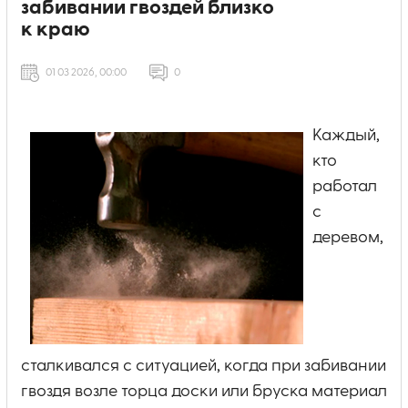
забивании гвоздей близко
к краю
01 03 2026, 00:00
0
Каждый,
кто
работал
с
деревом,
сталкивался с ситуацией, когда при забивании
гвоздя возле торца доски или бруска материал