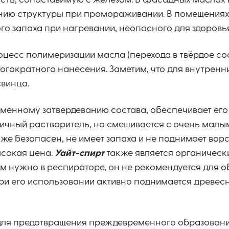
сть, сопоставимую с железом. В фасадных маслах 
ению структуры при промораживании. В помещениях
го запаха при нагревании, неопасного для здоровья
оцесс полимеризации масла (перехода в твёрдое сос
гократного нанесения. Заметим, что для внутренн
свинца.
менному затвердеванию состава, обеспечивает его
ичный растворитель, но смешивается с очень малы
же безопасен, не имеет запаха и не поднимает ворс
ысокая цена.
Уайт-спирт
также является органическ
им нужно в респираторе, он не рекомендуется для 
при его использовании активно поднимается древес
для предотвращения преждевременного образовани