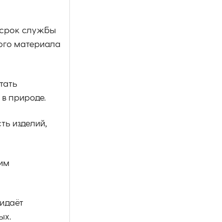
 срок службы
ого материала
тать
в природе.
ть изделий,
им
ридаёт
ых.