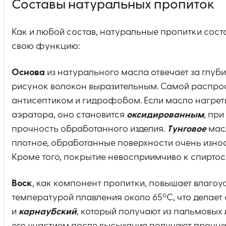
Составы натуральных пропиток
Как и любой состав, натуральные пропитки сост
свою функцию:
Основа
из натурального масла отвечает за глуб
рисунок волокон выразительным. Самой распро
антисептиком и гидрофобом. Если масло нагреть
аэратора, оно становится
оксидированным
, пр
прочность обработанного изделия.
Тунговое
масл
плотное, обработанные поверхности очень износ
Кроме того, покрытие невосприимчиво к спирто
Воск
, как компонент пропитки, повышает влагоу
о
температурой плавления около 65
С, что делае
и
карнаубский
, который получают из пальмовых 