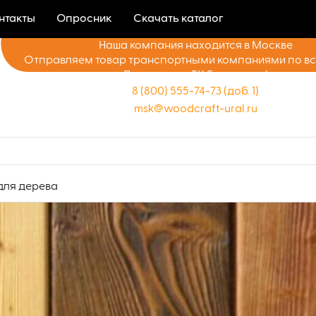
нтакты
Опросник
Скачать каталог
Наша компания находится в Москве
Отправляем товар транспортными компаниями по в
Доставка до ТК бесплатно!
8 (800) 555-74-73 (доб. 1)
msk@woodcraft-ural.ru
для дерева