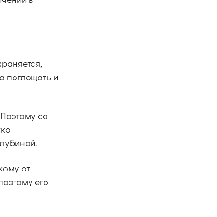
ичений в
храняется,
а поглощать и
 Поэтому со
тко
лубиной.
кому от
поэтому его