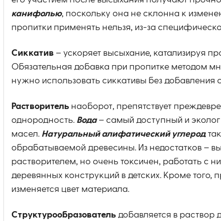
его участием после высыхания получают прочно
канифолью
, поскольку она не склонна к измен
пропитки применять нельзя, из-за специфическо
Сиккатив
– ускоряет высыхание, катализируя пр
Обязательная добавка при пропитке методом мно
нужно использовать сиккативы без добавления 
Растворитель
наоборот, препятствует преждевре
однородность.
Вода
– самый доступный и эколог
масел.
Натуральный алифатический углерод
так
обрабатываемой древесины. Из недостатков – в
растворителем, но очень токсичен, работать с н
деревянных конструкций в детских. Кроме того, 
изменяется цвет материала.
Структурообразователь
добавляется в раствор 