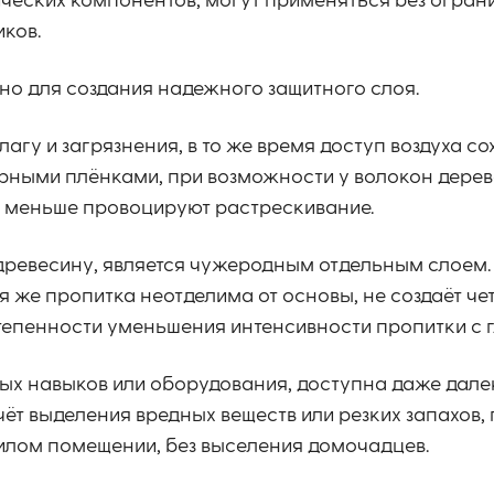
ческих компонентов, могут применяться без огран
иков.
чно для создания надежного защитного слоя.
лагу и загрязнения, в то же время доступ воздуха со
ерными плёнками, при возможности у волокон дерев
о меньше провоцируют растрескивание.
 древесину, является чужеродным отдельным слоем.
я же пропитка неотделима от основы, не создаёт че
епенности уменьшения интенсивности пропитки с г
бых навыков или оборудования, доступна даже дале
чёт выделения вредных веществ или резких запахов, 
жилом помещении, без выселения домочадцев.