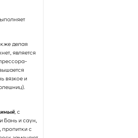
выполняет
акже делая
хнет, является
мпрессора-
овышается
ь вязкое и
олешниц).
линый
, с
и бань и саун,
, пропитки с