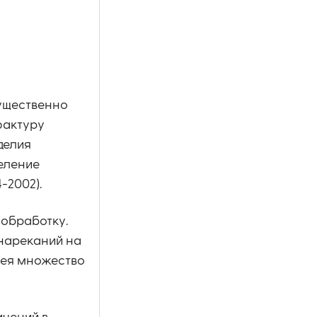
мущественно
фактуру
делия
деление
-2002).
ообработку.
нареканий на
имея множество