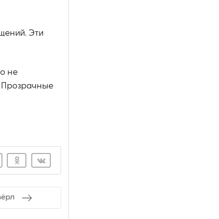
щений. Эти
о не
. Прозрачные
вёрл