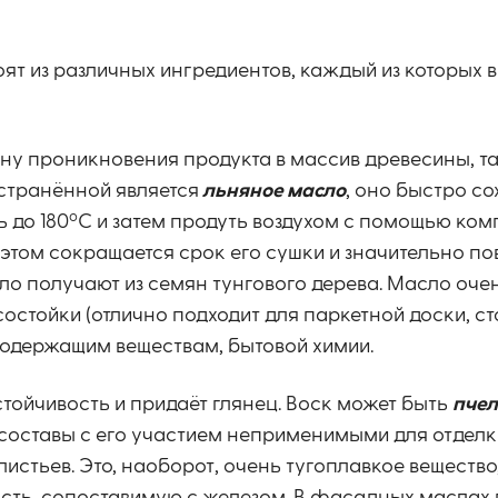
оят из различных ингредиентов, каждый из которых 
ину проникновения продукта в массив древесины, т
странённой является
льняное масло
, оно быстро со
о
 до 180
С и затем продуть воздухом с помощью ко
и этом сокращается срок его сушки и значительно п
о получают из семян тунгового дерева. Масло очен
остойки (отлично подходит для паркетной доски, ст
содержащим веществам, бытовой химии.
стойчивость и придаёт глянец. Воск может быть
пче
т составы с его участием неприменимыми для отделк
листьев. Это, наоборот, очень тугоплавкое вещество