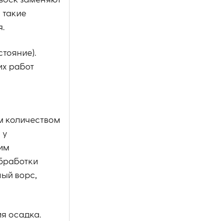
воск заменяют
 такие
.
тояние).
их работ
м количеством
 у
им
обработки
ный ворс,
я осадка.