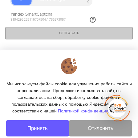
ОТПРАВИТЬ
КОНТАКТЫ
О МАГАЗИНЕ
Мы используем файлы cookie для улучшения работы сайта и
КАТАЛОГ
персонализации. Продолжая использовать сайт, вы
соглашаетесь на сбор, обработку cookie-файлов и
ПОДПИСКА
пользовательских данных с помощью Яндекс.Метрика, в
соответствии с нашей
Политикой конфиденциальности.
МЫ В СОЦСЕТЯХ:
Принять
Отклонить
© 2026
«ВУДКРАФТ» - деревообработка в Москве