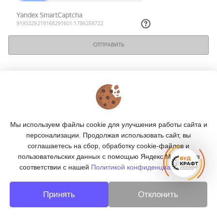
ОТПРАВИТЬ
КОНТАКТЫ
О МАГАЗИНЕ
Мы используем файлы cookie для улучшения работы сайта и
КАТАЛОГ
персонализации. Продолжая использовать сайт, вы
соглашаетесь на сбор, обработку cookie-файлов и
ПОДПИСКА
пользовательских данных с помощью Яндекс.Метрика, в
соответствии с нашей
Политикой конфиденциальности.
МЫ В СОЦСЕТЯХ:
Принять
Отклонить
© 2026
«ВУДКРАФТ» - деревообработка в Москве