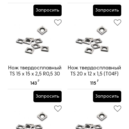
Запросить
Запросить
Нож твердосплавный
Нож твердосплавный
TS 15 х 15 х 2,5 R0,5 30
TS 20 х 12 х 1,5 (T04F)
град.
универсальный
₽
₽
143
115
универсальный
Запросить
Запросить