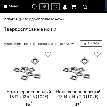
Меню
Главная
Твердосплавные ножи
Твердосплавные ножи
Фильтр
умолчанию
цене
названию
рейтингу
Нож твердосплавный
Нож твердосплавный
TS 12 х 12 х 1,5 (T04F)
TS 14 х 14 х 2,0 (T04F)
универсальный
универсальный
₽
₽
86
87