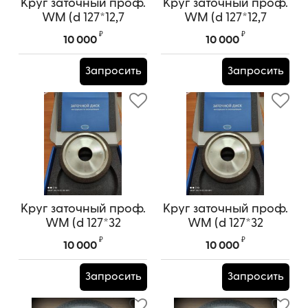
Круг заточный проф.
Круг заточный проф.
WM (d 127*12,7
WM (d 127*12,7
ВЕСТРОН)
ВЕСТРОН)
₽
₽
10 000
10 000
Запросить
Запросить
Круг заточный проф.
Круг заточный проф.
WM (d 127*32
WM (d 127*32
ВЕСТРОН)
ВЕСТРОН)
₽
₽
10 000
10 000
Запросить
Запросить