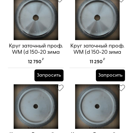
Круг заточный проф.
Круг заточный проф.
WM (d 150-20 зима
WM (d 150-20 зима
9/29 ВЕСТРОН)
9/29 ВЕСТРОН)
₽
₽
12 750
11 250
Запросить
Запросить