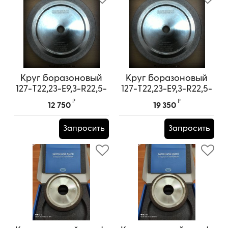
Круг боразоновый
Круг боразоновый
127-Т22,23-Е9,3-R22,5-
127-Т22,23-Е9,3-R22,5-
32,0 (Корея) (ЗИМА
32,0 (Корея) (ЗИМА
₽
₽
12 750
19 350
9/29)
9/29)
Запросить
Запросить