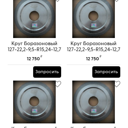
Круг боразоновый
Круг боразоновый
127-22,2-9,5-R15,24-12,7
127-22,2-9,5-R15,24-12,7
(Корея) (лето10/30)
(Корея) (лето10/30)
₽
₽
12 750
12 750
Запросить
Запросить