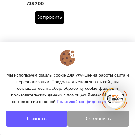
профилирования и
₽
738 200
заточки ножей
WEIZHIHAO Модель
Запросить
CH-330 MAX (MF223C)
Артикул:
TPRS0000889
КОНТАКТЫ
О МАГАЗИНЕ
Мы используем файлы cookie для улучшения работы сайта и
КАТАЛОГ
персонализации. Продолжая использовать сайт, вы
соглашаетесь на сбор, обработку cookie-файлов и
ПОДПИСКА
пользовательских данных с помощью Яндекс.Метрика, в
соответствии с нашей
Политикой конфиденциальности.
МЫ В СОЦСЕТЯХ:
Принять
Отклонить
© 2026
«ВУДКРАФТ» - деревообработка в Москве