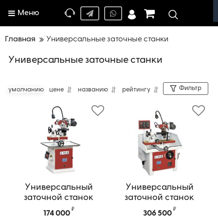
Меню
Главная
Универсальные заточные станки
Универсальные заточные станки
Фильтр
умолчанию
цене
названию
рейтингу
Универсальный
Универсальный
заточной станок
заточной станок
WEIZHIHAO Модель
WEIZHIHAO Модель
₽
₽
174 000
306 500