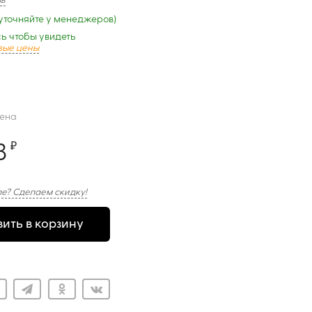
ыв
уточняйте у менеджеров)
ь чтобы увидеть
вые цены
цена
3
₽
е? Сделаем скидку!
ить в корзину