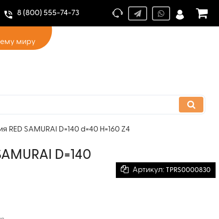
8 (800) 555-74-73
сему миру
я RED SAMURAI D=140 d=40 H=160 Z4
SAMURAI D=140
Артикул:
TPRS0000830