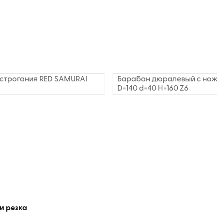
строгания RED SAMURAI
Барабан дюралевый с нож
D=140 d=40 H=160 Z6
и резка