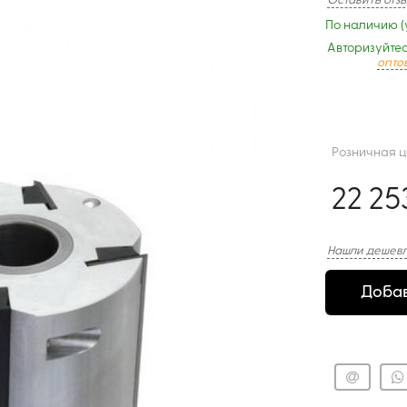
Оставить отз
По наличию (
Авторизуйтес
опто
Розничная 
22 25
Нашли дешевл
Добав