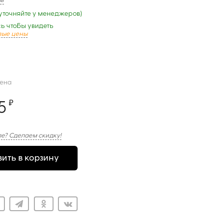
ыв
уточняйте у менеджеров)
ь чтобы увидеть
вые цены
цена
5
₽
е? Сделаем скидку!
ить в корзину