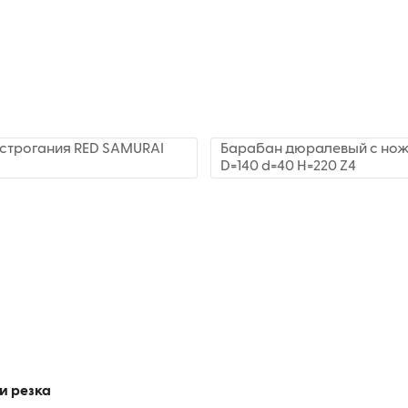
строгания RED SAMURAI
Барабан дюралевый с нож
D=140 d=40 H=220 Z4
и резка