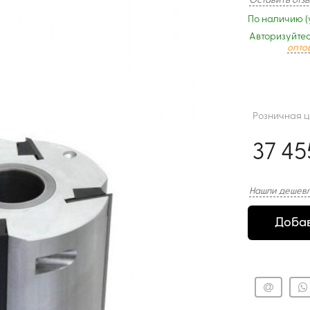
Оставить отз
По наличию (
Авторизуйтес
опто
Розничная 
37 45
Нашли дешевл
Добав