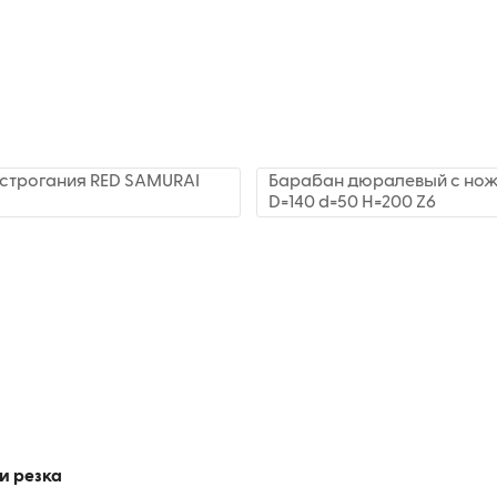
строгания RED SAMURAI
Барабан дюралевый с нож
D=140 d=50 H=200 Z6
и резка