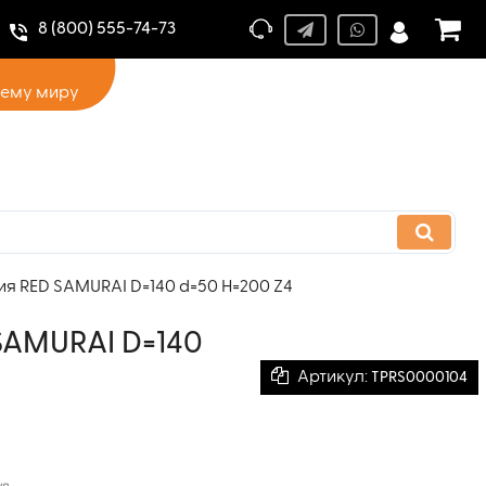
8 (800) 555-74-73
сему миру
я RED SAMURAI D=140 d=50 H=200 Z4
SAMURAI D=140
Артикул:
TPRS0000104