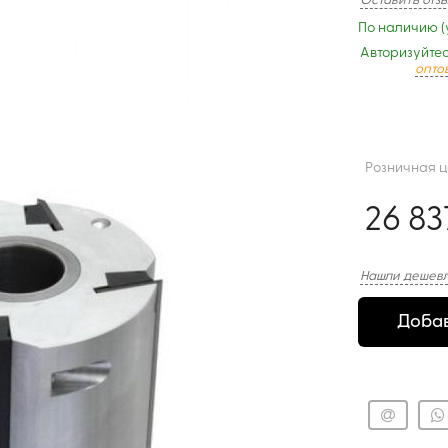
Оставить отз
По наличию (
Авторизуйтес
опто
Розничная 
26 83
Нашли дешевл
Добав