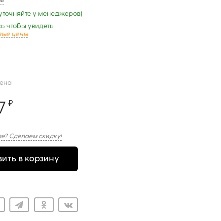
ыв
уточняйте у менеджеров)
ь чтобы увидеть
вые цены
цена
7
₽
е? Сделаем скидку!
ить в корзину