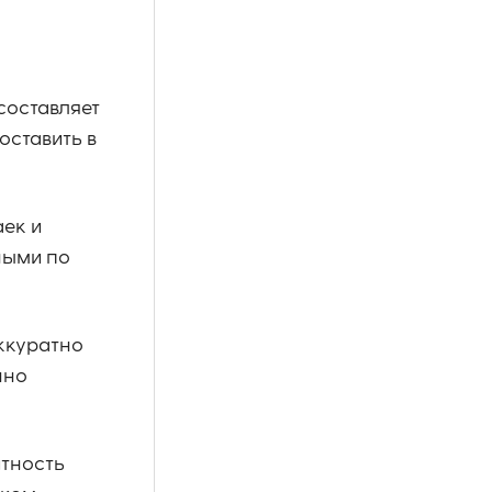
составляет
оставить в
аек и
ными по
ккуратно
нно
итность