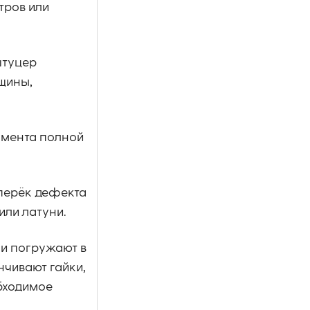
тров или
штуцер
щины,
омента полной
оперёк дефекта
или латуни.
 и погружают в
нчивают гайки,
обходимое