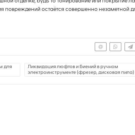
шной отделке, будь то тонирование или покрытие ла
ия повреждений остаётся совершенно незаметной дл
м для
Ликвидация люфтов и биений в ручном
электроинструменте (фрезер, дисковая пила)