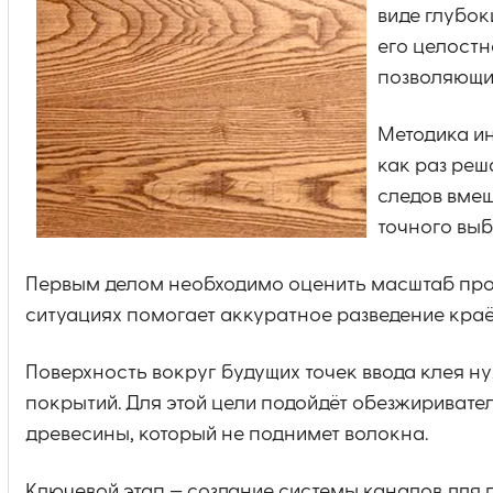
виде глубок
его целостн
позволяющих
Методика и
как раз реш
следов вмеш
точного выб
Первым делом необходимо оценить масштаб проб
ситуациях помогает аккуратное разведение краё
Поверхность вокруг будущих точек ввода клея н
покрытий. Для этой цели подойдёт обезжиривате
древесины, который не поднимет волокна.
Ключевой этап — создание системы каналов для 