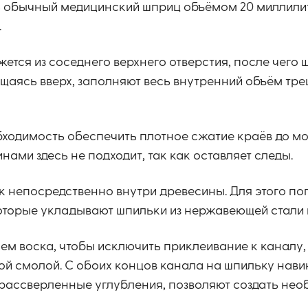
ь обычный медицинский шприц объёмом 20 миллили
.
жется из соседнего верхнего отверстия, после чего 
щаясь вверх, заполняют весь внутренний объём тре
обходимость обеспечить плотное сжатие краёв до м
ами здесь не подходит, так как оставляет следы.
к непосредственно внутри древесины. Для этого п
оторые укладывают шпильки из нержавеющей стали 
м воска, чтобы исключить приклеивание к каналу,
ой смолой. С обоих концов канала на шпильку нави
 рассверленные углубления, позволяют создать не