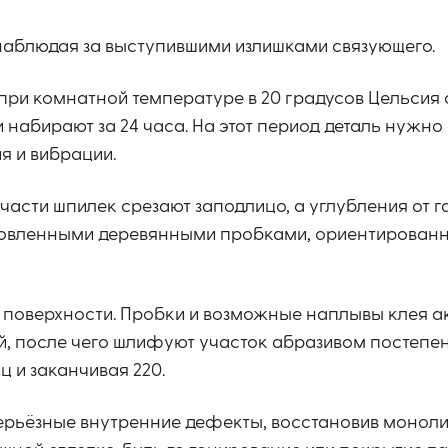
 наблюдая за выступившими излишками связующего.
ри комнатной температуре в 20 градусов Цельсия 
набирают за 24 часа. На этот период деталь нужно 
я и вибрации.
сти шпилек срезают заподлицо, а углубления от г
товленными деревянными пробками, ориентирован
 поверхности. Пробки и возможные наплывы клея а
, после чего шлифуют участок абразивом постепе
ц и заканчивая 220.
серьёзные внутренние дефекты, восстановив монол