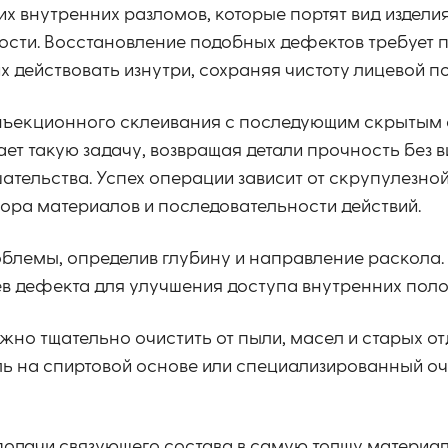
их внутренних разломов, которые портят вид издели
ости. Восстановление подобных дефектов требует п
 действовать изнутри, сохраняя чистоту лицевой п
нъекционного склеивания с последующим скрытым 
ает такую задачу, возвращая детали прочность без 
ательства. Успех операции зависит от скрупулезной
ора материалов и последовательности действий.
лемы, определив глубину и направление раскола.
в дефекта для улучшения доступа внутренних поло
ужно тщательно очистить от пыли, масел и старых о
ль на спиртовой основе или специализированный оч
подачи связующего состава в самую толщу материала