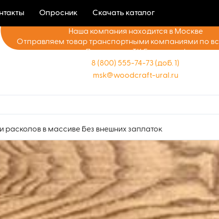
нтакты
Опросник
Скачать каталог
Наша компания находится в Москве
Отправляем товар транспортными компаниями по в
Доставка до ТК бесплатно!
8 (800) 555-74-73 (доб. 1)
msk@woodcraft-ural.ru
и расколов в массиве без внешних заплаток