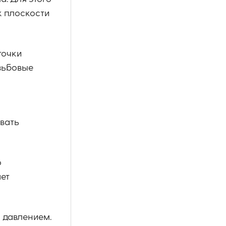
к плоскости
точки
езьбовые
вать
о
ет
 давлением.