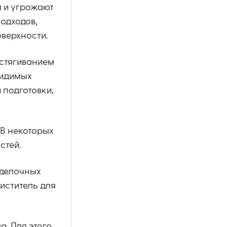
я и угрожают
одходов,
оверхности.
стягиванием
видимых
 подготовки,
 В некоторых
стей.
тделочных
иститель для
. Для этого