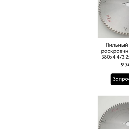
Пильный 
раскроечн
380x4.4/3.2
SAM
9 7
Артикул:
T
Запро