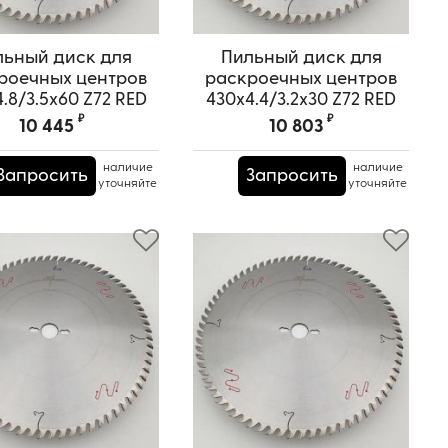
льный диск для
Пильный диск для
роечных центров
раскроечных центров
.8/3.5x60 Z72 RED
430x4.4/3.2x30 Z72 RED
SAMURAI
SAMURAI
₽
₽
10 445
10 803
ртикул:
TPRS0000671
Артикул:
TPRS0000611
наличие
наличие
Запросить
Запросить
уточняйте
уточняйте