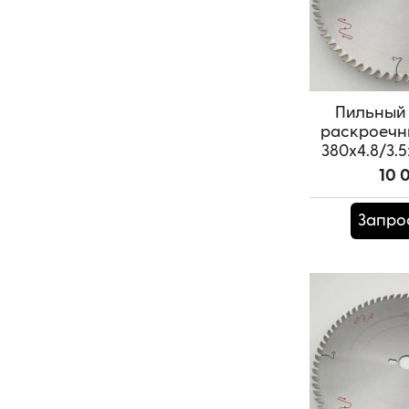
Пильный 
раскроечн
380x4.8/3.5
SAM
10 
Артикул:
T
Запро