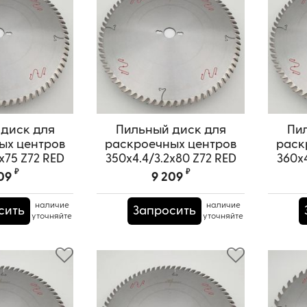
диск для
Пильный диск для
Пи
ых центров
раскроечных центров
раск
x75 Z72 RED
350x4.4/3.2x80 Z72 RED
360x4
URAI
SAMURAI
₽
₽
09
9 209
PRS0000603
Артикул:
TPRS0000661
А
наличие
наличие
сить
Запросить
уточняйте
уточняйте