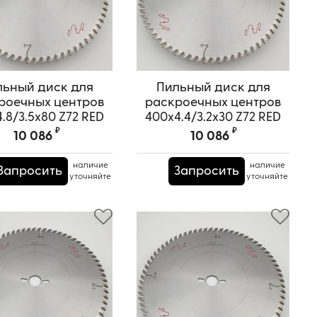
льный диск для
Пильный диск для
роечных центров
раскроечных центров
.8/3.5x80 Z72 RED
400x4.4/3.2x30 Z72 RED
SAMURAI
SAMURAI
₽
₽
10 086
10 086
ртикул:
TPRS0000666
Артикул:
TPRS0000607
наличие
наличие
Запросить
Запросить
уточняйте
уточняйте