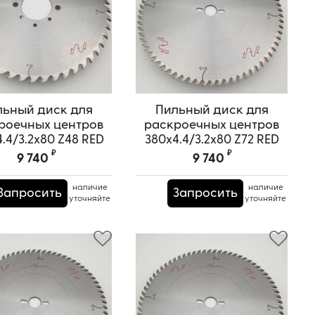
льный диск для
Пильный диск для
роечных центров
раскроечных центров
.4/3.2x80 Z48 RED
380x4.4/3.2x80 Z72 RED
SAMURAI
SAMURAI
₽
₽
9 740
9 740
ртикул:
TPRS0000605
Артикул:
TPRS0000606
наличие
наличие
Запросить
Запросить
уточняйте
уточняйте