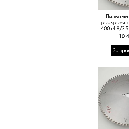
Пильный 
раскроечн
400x4.8/3.5
SAM
10 
Артикул:
T
Запро