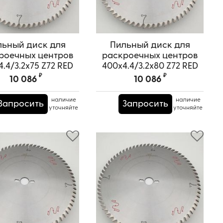
льный диск для
Пильный диск для
роечных центров
раскроечных центров
.4/3.2x75 Z72 RED
400x4.4/3.2x80 Z72 RED
SAMURAI
SAMURAI
₽
₽
10 086
10 086
ртикул:
TPRS0000609
Артикул:
TPRS0000610
наличие
наличие
Запросить
Запросить
уточняйте
уточняйте