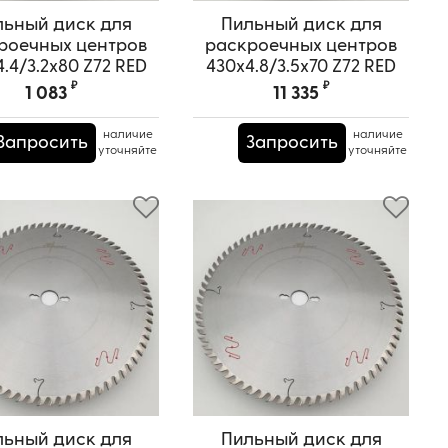
льный диск для
Пильный диск для
роечных центров
раскроечных центров
.4/3.2x80 Z72 RED
430x4.8/3.5x70 Z72 RED
SAMURAI
SAMURAI
₽
₽
1 083
11 335
ртикул:
TPRS0000613
Артикул:
TPRS0000673
наличие
наличие
Запросить
Запросить
уточняйте
уточняйте
льный диск для
Пильный диск для