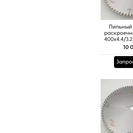
Пильный 
раскроечн
400x4.4/3.2
SAM
10 
Артикул:
T
Запро