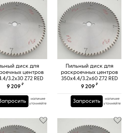
льный диск для
Пильный диск для
роечных центров
раскроечных центров
.4/3.2x30 Z72 RED
350x4.4/3.2x60 Z72 RED
SAMURAI
SAMURAI
₽
₽
9 209
9 209
ртикул:
TPRS0000602
Артикул:
TPRS0000660
наличие
наличие
Запросить
Запросить
уточняйте
уточняйте