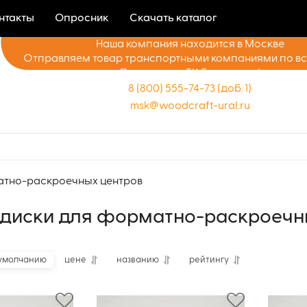
нтакты
Опросник
Скачать каталог
Наша компания находится в Москве
Отправляем товар транспортными компаниями по в
Доставка до ТК бесплатно!
8 (800) 555-74-73 (доб. 1)
msk@woodcraft-ural.ru
атно-раскроечных центров
диски для форматно-раскроечн
умолчанию
цене
названию
рейтингу