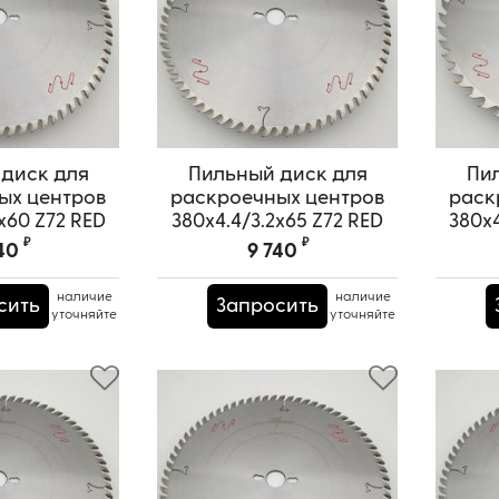
диск для
Пильный диск для
Пи
ых центров
раскроечных центров
раск
x60 Z72 RED
380x4.4/3.2x65 Z72 RED
380x4
URAI
SAMURAI
₽
₽
40
9 740
PRS0000604
Артикул:
TPRS0000667
А
наличие
наличие
сить
Запросить
уточняйте
уточняйте