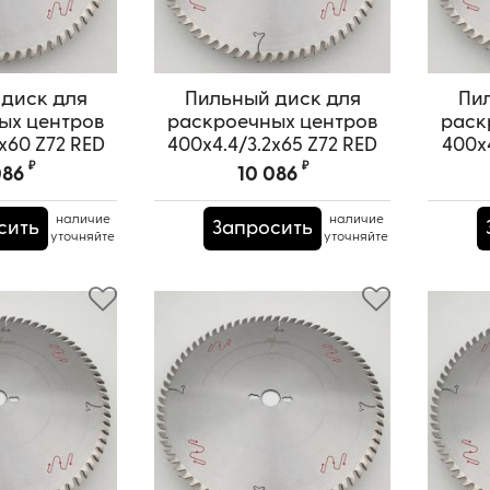
диск для
Пильный диск для
Пи
ых центров
раскроечных центров
раск
x60 Z72 RED
400x4.4/3.2x65 Z72 RED
400x4
URAI
SAMURAI
₽
₽
086
10 086
PRS0000608
Артикул:
TPRS0000669
А
наличие
наличие
сить
Запросить
уточняйте
уточняйте