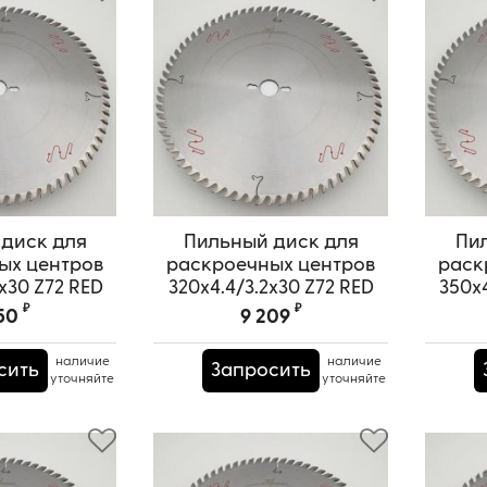
диск для
Пильный диск для
Пи
ых центров
раскроечных центров
раск
x30 Z72 RED
320x4.4/3.2x30 Z72 RED
350x4
URAI
SAMURAI
₽
₽
50
9 209
PRS0000658
Артикул:
TPRS0000659
А
наличие
наличие
сить
Запросить
уточняйте
уточняйте