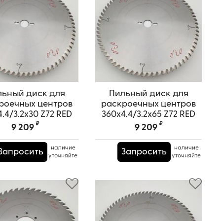
льный диск для
Пильный диск для
роечных центров
раскроечных центров
.4/3.2x30 Z72 RED
360x4.4/3.2x65 Z72 RED
SAMURAI
SAMURAI
₽
₽
9 209
9 209
ртикул:
TPRS0000662
Артикул:
TPRS0000663
наличие
наличие
Запросить
Запросить
уточняйте
уточняйте