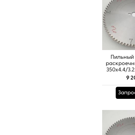
Пильный 
раскроечн
350x4.4/3.2
SAM
9 2
Артикул:
T
Запро