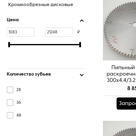
Кромкообрезные дисковые
пилы
Торцовочные дисковые пилы
Цена
Пильные диски для форматно-
₽
раскроечных центров
Дисковые пилы с зачистными
ножами
Дисковые пилы 900+
Дисковые пилы WOLVERINE
Пильный 
раскроечн
Количество зубьев
300x4.4/3.2
SAM
8 8
28
Артикул:
T
36
Запро
48
72