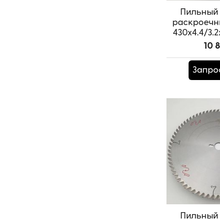
Пильный 
раскроечн
430x4.4/3.2
SAM
10 
Артикул:
T
Запро
Пильный 