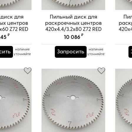
диск для
Пильный диск для
Пи
ых центров
раскроечных центров
раск
x60 Z72 RED
420x4.4/3.2x80 Z72 RED
420x4
URAI
SAMURAI
₽
₽
445
10 086
PRS0000668
Артикул:
TPRS0000670
А
наличие
наличие
сить
Запросить
уточняйте
уточняйте