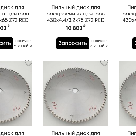
диск для
Пильный диск для
Пи
ых центров
раскроечных центров
раск
x65 Z72 RED
430x4.4/3.2x75 Z72 RED
430x4
URAI
SAMURAI
₽
₽
803
10 803
PRS0000672
Артикул:
TPRS0000612
А
наличие
наличие
сить
Запросить
уточняйте
уточняйте
диск для
Пильный диск для
Пи