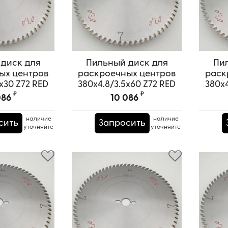
диск для
Пильный диск для
Пи
ых центров
раскроечных центров
раск
x30 Z72 RED
380x4.8/3.5x60 Z72 RED
380x4
URAI
SAMURAI
₽
₽
086
10 086
PRS0000664
Артикул:
TPRS0000665
А
наличие
наличие
сить
Запросить
уточняйте
уточняйте